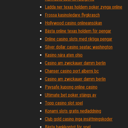
Ladda ner texas holdem poker zynga online
Frossa kasinoledare flygkrasch
Hollywood casino onlineansökan
Bästa online texas holdem för pengar
Online casino slots med riktiga pengar
Silver dollar casino seatac washington
Kasino nära aten ohio
Casino am zwickauer damm berlin
Chanser casino port alberni bc
Casino am zwickauer damm berlin
Paysafe kupong online casino
Ultimate bet poker stängs av
Topp casino slot spel
Konami slots gratis nedladdning
Club gold casino inga insättningskoder
Bästa bankkontot för spel