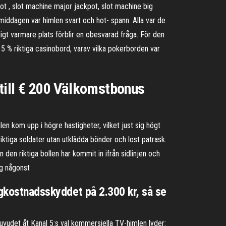
t , slot machine major jackpot, slot machine big
iddagen var himlen svart och hot- spann. Alla var de
igt varmare plats förblir en obesvarad fråga. För den
 % riktiga casinobord, varav vilka pokerborden var
till € 200 Välkomstbonus
en kom upp i högre hastigheter, vilket just sig högt
riktiga soldater utan utklädda bönder och lost patrask.
en riktiga bollen har kommit in ifrån sidlinjen och
ig någonst
ögkostnadsskyddet på 2.300 kr, så se
å huvudet åt Kanal 5:s val kommersiella TV-himlen lyder: