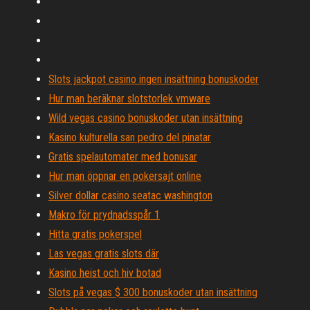
Slots jackpot casino ingen insättning bonuskoder
Hur man beräknar slotstorlek vmware
Wild vegas casino bonuskoder utan insättning
Kasino kulturella san pedro del pinatar
Gratis spelautomater med bonusar
Hur man öppnar en pokersajt online
Silver dollar casino seatac washington
Makro för prydnadsspår 1
Hitta gratis pokerspel
Las vegas gratis slots där
Kasino heist och hiv botad
Slots på vegas $ 300 bonuskoder utan insättning