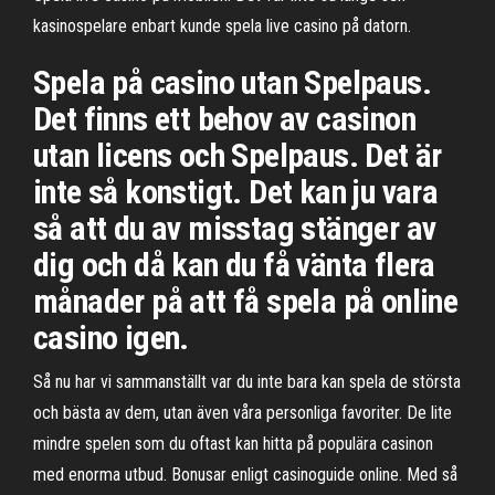
kasinospelare enbart kunde spela live casino på datorn.
Spela på casino utan Spelpaus.
Det finns ett behov av casinon
utan licens och Spelpaus. Det är
inte så konstigt. Det kan ju vara
så att du av misstag stänger av
dig och då kan du få vänta flera
månader på att få spela på online
casino igen.
Så nu har vi sammanställt var du inte bara kan spela de största
och bästa av dem, utan även våra personliga favoriter. De lite
mindre spelen som du oftast kan hitta på populära casinon
med enorma utbud. Bonusar enligt casinoguide online. Med så