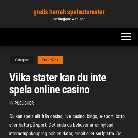
Skip
gratis harrah spelautomater
to
bettingjqnc.web.app
the
content
Category
Enzor5761
Vilka stater kan du inte
spela online casino
By
PUBLISHER
Du kan spela allt från casino, live casino, bingo, e-sport, lotto
eller betta på sport. Det enda du behöver är en hyfsad
internetuppkoppling och en dator, mobil eller surfplatta. De