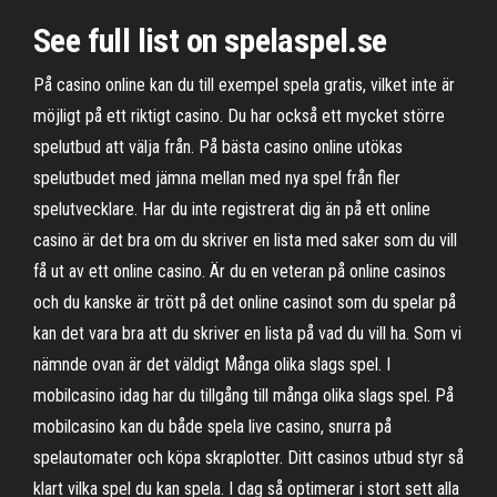
See full list on spelaspel.se
På casino online kan du till exempel spela gratis, vilket inte är
möjligt på ett riktigt casino. Du har också ett mycket större
spelutbud att välja från. På bästa casino online utökas
spelutbudet med jämna mellan med nya spel från fler
spelutvecklare. Har du inte registrerat dig än på ett online
casino är det bra om du skriver en lista med saker som du vill
få ut av ett online casino. Är du en veteran på online casinos
och du kanske är trött på det online casinot som du spelar på
kan det vara bra att du skriver en lista på vad du vill ha. Som vi
nämnde ovan är det väldigt Många olika slags spel. I
mobilcasino idag har du tillgång till många olika slags spel. På
mobilcasino kan du både spela live casino, snurra på
spelautomater och köpa skraplotter. Ditt casinos utbud styr så
klart vilka spel du kan spela. I dag så optimerar i stort sett alla