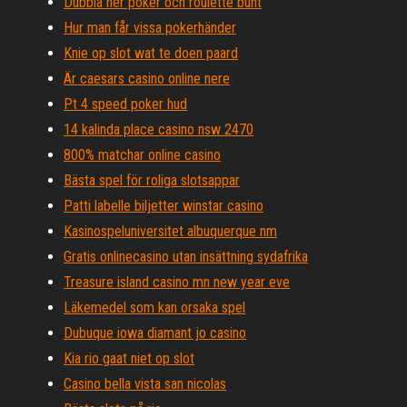
Dubbla ner poker och roulette bunt
Hur man får vissa pokerhänder
Knie op slot wat te doen paard
Är caesars casino online nere
Pt 4 speed poker hud
14 kalinda place casino nsw 2470
800% matchar online casino
Bästa spel för roliga slotsappar
Patti labelle biljetter winstar casino
Kasinospeluniversitet albuquerque nm
Gratis onlinecasino utan insättning sydafrika
Treasure island casino mn new year eve
Läkemedel som kan orsaka spel
Dubuque iowa diamant jo casino
Kia rio gaat niet op slot
Casino bella vista san nicolas