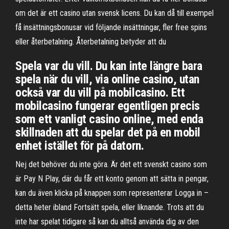
om det är ett casino utan svensk licens. Du kan då till exempel
få insättningsbonusar vid följande insättningar, fler free spins
eller återbetalning. Återbetalning betyder att du
Spela var du vill. Du kan inte längre bara
spela när du vill, via online casino, utan
också var du vill på mobilcasino. Ett
mobilcasino fungerar egentligen precis
som ett vanligt casino online, med enda
skillnaden att du spelar det på en mobil
enhet istället för på datorn.
Nej det behöver du inte göra. Är det ett svenskt casino som
är Pay N Play, där du får ett konto genom att sätta in pengar,
kan du även klicka på knappen som representerar Logga in –
detta heter ibland Fortsätt spela, eller liknande. Trots att du
inte har spelat tidigare så kan du alltså använda dig av den