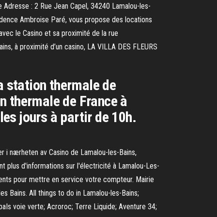
e Adresse : 2 Rue Jean Capel, 34240 Lamalou-les-
sidence Ambroise Paré, vous propose des locations
vec le Casino et sa proximité de la rue
ins, à proximité d’un casino, LA VILLA DES FLEURS
a station thermale de
ion thermale de France à
les jours à partir de 10h.
er i nærheten av Casino de Lamalou-les-Bains,
plus d'informations sur l'électricité à Lamalou-Les-
ents pour mettre en service votre compteur. Mairie
s Bains. All things to do in Lamalou-les-Bains;
aIs voie verte; Acroroc; Terre Liquide; Aventure 34;