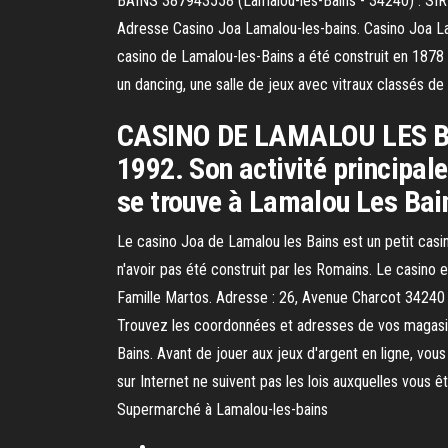
BAINS 387943558 (Lamalou-les-Bains - 34240) : SIREN
Adresse Casino Joa Lamalou-les-bains. Casino Joa La
casino de Lamalou-les-Bains a été construit en 1878
un dancing, une salle de jeux avec vitraux classés de
CASINO DE LAMALOU LES BAI
1992. Son activité principale
se trouve à Lamalou Les Bain
Le casino Joa de Lamalou les Bains est un petit casin
n'avoir pas été construit par les Romains. Le casino 
Famille Martos. Adresse : 26, Avenue Charcot 34240 L
Trouvez les coordonnées et adresses de vos magasi
Bains. Avant de jouer aux jeux d'argent en ligne, vous
sur Internet ne suivent pas les lois auxquelles vous 
Supermarché à Lamalou-les-bains