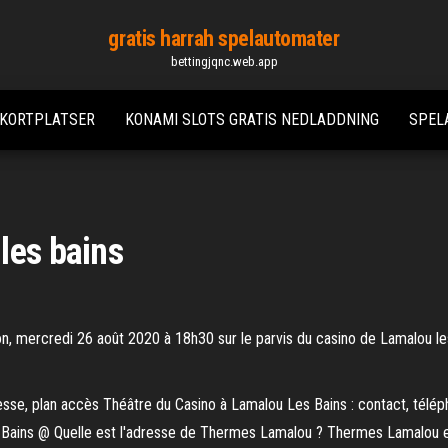
gratis harrah spelautomater
bettingjqnc.web.app
 KORTPLATSER
KONAMI SLOTS GRATIS NEDLADDNING
SPEL
les bains
n, mercredi 26 août 2020 à 18h30 sur le parvis du casino de Lamalou l
se, plan accès Théâtre du Casino à Lamalou Les Bains : contact, téléph
s Bains @ Quelle est l'adresse de Thermes Lamalou ? Thermes Lamalou