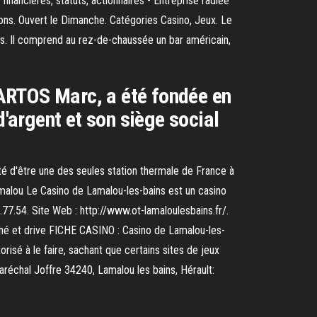
ancières, statuts, actionnaires - Entreprise radiée
ns. Ouvert le Dimanche. Catégories Casino, Jeux. Le
s. Il comprend au rez-de-chaussée un bar américain,
RTOS Marc, a été fondée en
d'argent et son siège social
ité d'être une des seules station thermale de France à
Lamalou Le Casino de Lamalou-les-bains est un casino
77.54. Site Web : http://www.ot-lamaloulesbains.fr/.
é et drive FICHE CASINO : Casino de Lamalou-les-
orisé à le faire, sachant que certains sites de jeux
aréchal Joffre 34240, Lamalou les bains, Hérault: