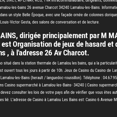
, SIRET, APE/NAF, RCS, TVA intracommunautaire, dirigeants, données fin
malou-les-bains 26 avenue Charcot 34240 Lamalou-les-Bains. Informatio
 dans un style Belle Époque, avec une façade ornée de colonnes dorique
 Louis-Victor Gesta, des salons de conversation et de lecture.
NS, dirigée principalement par M MA
 est Organisation de jeux de hasard et 
s , à l'adresse 26 Av Charcot.
o situé dans la station thermale de Lamalou les bains, qui a la particular
est ouvert tous les jours à partir de 10h. Jeux de Casino du Casino de 
amalou-les-Bains (herault / languedoc-roussillon). Téléphone : 04.67.95.
ns Casino supermarché à Lamalou-les-Bains- 34240 | Casino supermarch
 devez consulter les lois de votre pays afin de vérifier que vous êtes aut
êtes lié. L'adresse de Casino à Lamalou Les Bains est: Casino 6 Avenue M