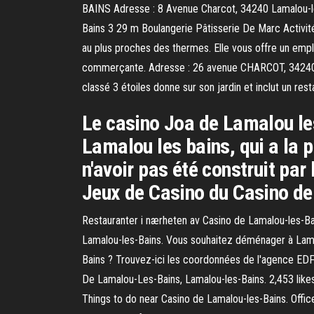
BAINS Adresse : 8 Avenue Charcot, 34240 Lamalou-le
Bains 3 29 m Boulangerie Pâtisserie De Marc Activit
au plus proches des thermes. Elle vous offre un empl
commerçante. Adresse : 26 avenue CHARCOT, 34240 L
classé 3 étoiles donne sur son jardin et inclut un resta
Le casino Joa de Lamalou les
Lamalou les bains, qui a la p
n'avoir pas été construit par
Jeux de Casino du Casino d
Restauranter i nærheten av Casino de Lamalou-les-Bai
Lamalou-les-Bains. Vous souhaitez déménager à Lamal
Bains ? Trouvez-ici les coordonnées de l'agence EDF
De Lamalou-Les-Bains, Lamalou-les-Bains. 2,453 likes ·
Things to do near Casino de Lamalou-les-Bains. Offic