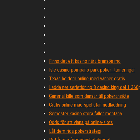
Finns det ett kasino nära branson mo
Isle casino pompano park poker -turneringar
Texas holdem online med vänner gratis
Ladda ner serietidning 8 casino king del 1 360
Gammal kille som dansar till pokeransikte
Gratis online mac-spel utan nedladdning
Semester kasino stora faller montana
Odds för att vinna på online-slots
Låt dem rida pokerstrategi
Det första förmögenhetsbrädet