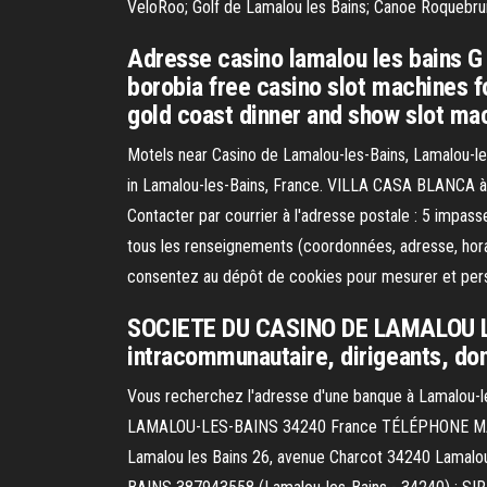
VeloRoo; Golf de Lamalou les Bains; Canoe Roquebrun
Adresse casino lamalou les bains G 
borobia free casino slot machines f
gold coast dinner and show slot ma
Motels near Casino de Lamalou-les-Bains, Lamalou-les
in Lamalou-les-Bains, France. VILLA CASA BLANCA à
Contacter par courrier à l'adresse postale : 5 impass
tous les renseignements (coordonnées, adresse, hora
consentez au dépôt de cookies pour mesurer et pers
SOCIETE DU CASINO DE LAMALOU LE
intracommunautaire, dirigeants, don
Vous recherchez l'adresse d'une banque à Lamalou-l
LAMALOU-LES-BAINS 34240 France TÉLÉPHONE MAIRIE
Lamalou les Bains 26, avenue Charcot 34240 Lamalo