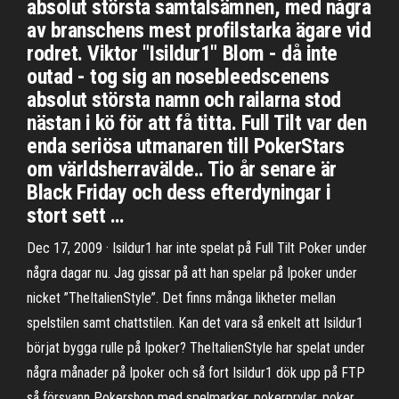
absolut största samtalsämnen, med några
av branschens mest profilstarka ägare vid
rodret. Viktor "Isildur1" Blom - då inte
outad - tog sig an nosebleedscenens
absolut största namn och railarna stod
nästan i kö för att få titta. Full Tilt var den
enda seriösa utmanaren till PokerStars
om världsherravälde.. Tio år senare är
Black Friday och dess efterdyningar i
stort sett …
Dec 17, 2009 · Isildur1 har inte spelat på Full Tilt Poker under
några dagar nu. Jag gissar på att han spelar på Ipoker under
nicket ”TheItalienStyle”. Det finns många likheter mellan
spelstilen samt chattstilen. Kan det vara så enkelt att Isildur1
börjat bygga rulle på Ipoker? TheItalienStyle har spelat under
några månader på Ipoker och så fort Isildur1 dök upp på FTP
så försvann Pokershop med spelmarker, pokerprylar, poker