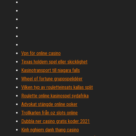
Vpn för online casino
Texas holdem spel eller skicklighet
Kasinotransport till niagara falls
Wheel of fortune gruppspelidéer
Vilken typ av rouletteinsats kallas split
Roulette online kasinospel sydafrika
Advokat stängde online poker
Trollkarlen från oz slots online
Dubbla ner casino gratis koder 2021
Kinh nghiem danh thang casino