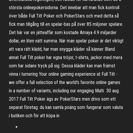
största onlinepokersidorna. Det innebar att man fick kontroll
över både Full Tilt Poker och PokerStars och med detta så
fick man tillgång till en spelar-bas på över 85 miljoner spelare.
Det här var en jätteaffär som kostade Amaya 4.9 miljarder
dollar, en liten nätt summa. När man spelar poker är det viktigt
att vara rätt klädd, har man snygga kläder så känner Bland
annat Full Tilt poker har egna tröjor, t-shirts, jackor med mera
som har sidans tryck på sig. Dessa kläder kan man främst
vinna i turnering Your online gaming experience at Full Tilt -
we offer a full selection of the world's favorite online games
in a number of variants, including our engaging Multi 30 aug
2017 Full Tilt Poker ägs av PokerStars men drivs som ett
separat företag. du kan samla poäng som fungerar som valuta
i butiken och för att köpa in