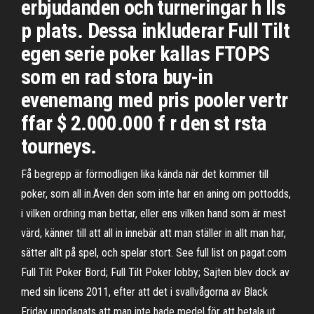
erbjudanden och turneringar h lls
p plats. Dessa inkluderar Full Tilt
egen serie poker kallas FTOPS
som en rad stora buy-in
evenemang med pris pooler vertr
ffar $ 2.000.000 f r den st rsta
tourneys.
Få begrepp är förmodligen lika kända när det kommer till
poker, som all in.Även den som inte har en aning om pottodds,
i vilken ordning man bettar, eller ens vilken hand som är mest
värd, känner till att all in innebär att man ställer in allt man har,
sätter allt på spel, och spelar stort. See full list on pagat.com
Full Tilt Poker Bord; Full Tilt Poker lobby; Sajten blev dock av
med sin licens 2011, efter att det i svallvågorna av Black
Friday uppdagats att man inte hade medel för att betala ut