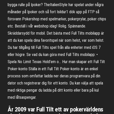
bygga rulle på Ipoker? TheItalienStyle har spelat under några
månader på Ipoker och så fort Isildur1 dök upp på FTP så
försvann Pokershop med spelmarker, pokerprylar, poker chips
etc. Beställ i vår webshop idag! ‎Rolig. Spännande.
Skräddarsydd för mobil. Det bästa med Full Tilts mobilapp är
att du kan spela dina favoritspel när som helst, var som helst.
Du har tillgång till Full Tilts spel från alla enheter med iOS 7
eller högre. Se vad du kan göra med Full Tilts mobilapp: •
Spela No Limit Texas Hold’em o… Hur man skapar ett Full Tilt
Poker-konto Ställa in ett Full Tilt Poker-konto är en enkel
process som omfattar ladda ner deras programvara på din
dator och registrerar dig för ett konto. Du kan välja att spela
med riktiga pengar du ladda på ditt konto eller bara på kul
med låtsaspengar.
År 2009 var Full Tilt ett av pokervärldens